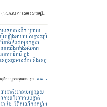
(គ.ស.ម.ក.) ឯកឧត្តមទេសរដ្ឋមន្ត្រី...
រីក្រសួងធនធានទឹក ប្រគល់
្បៀងអាហារ សម្ភារៈប្រើ
់វីរកងទ័ពជួរមុខកម្ពុជា
ងឈរជើងយ៉ាងអង់អាច
ណភាពទឹកដី ក្នុង
រខេត្តឧត្តរមានជ័យ និងខេត្ត
ិងឧតុនិយម រួមជាមួយឯកឧត្តម...
អានត... »
រពារជាតិ៖បានចេញផ្សាយ
ថានការណ៍នៅតាមបន្ទាត់
្ពុជា-ថៃ អំពីករណីកងកម្លាំង