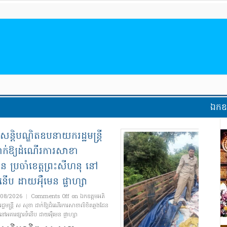
ឯកឧត្ដមអភិសន្ត
អធិការកិច្ច​ជលផល៖បង្ក្រាប​បទល្មើស​នាំ​
ចូល​ត្រី​ប្រាចំនួន​១៨​តោន ជនសង្ស័យ​២​
នាក់ បាន​រត់គេច​ខ្លួន​ចូល​ព្រៃ
ចេញផ្សាយ ថ្ងៃទី 28/07/2026
|
Comments Off
on អធិការកិច្ច​
ជលផល៖បង្ក្រាប​បទល្មើស​នាំ​ចូល​ត្រី​ប្រាចំនួន​១៨​តោន ជនសង្ស័យ​២​នាក់ បាន​
រត់គេច​ខ្លួន​ចូល​ព្រៃ
ព្រះវិហារ ៖លោក ភួង ទីណា ប្រធាន​