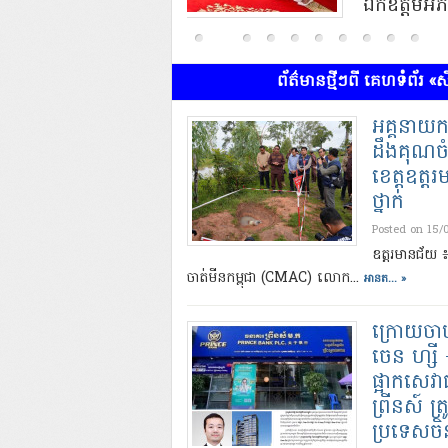
ណ្ឌិត ស សុខា
នសុភី ស សុខា នៅព្រឹក
ដ្ឋាន​ជលផល នៃ​ក្រសួងកសិកម្ម រុក្ខា​
ក់ឱ្យដំណើរការសាខា
ព័ត៌មានថ្មីៗពី គេហទំព័រ «
អគ្គនាយក 
ដឹងគុណ​​ច
ខេត្តឧត្ត
ថ្នាក់
Posted on 15/
ឧត្តរមានជ័យ ៖
ចាត់​មីន​កម្ពុជា (CMAC) លោក...
អានត... »
ក្រោយចាប់ខ
ចេន ហ្សី​
ផ្អាក​សេវ
ព្រីនស៍ ត្រ
ប្រទេស​ចិ