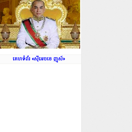
ភ្នំពេញ៖ មេបញ្ជាការរង
ផ្ទៃប្រទេស មេបញ្ជាការកងរាជអាវុធហត្ថរាជធានីភ្នំពេញ និងជាប្
ាភិបាល ចុះមូលដ្ឋានខណ្ឌដង្កោ...
អានត... »
គេហទំព័រ «ស៊ីអេចខេ ញូស៍»