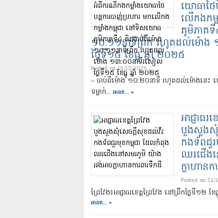
យោធាថៃបន
លើកងកម្ល
ភូមិភាគទី
១០:១១នាទីព្រឹក រហូតដល់ម៉ោ
ថ្ងៃទី១៥ ខែធ្នូ ឆ្នាំ ២០២៥
Posted on 15/12/2025
|
– ចាប់ពីម៉ោង ១០:២០នាទី រហូតដល់ម៉ោងនេះ យ
ទម្លាក់...
អានត... »
អាជ្ញាធរខេ
បួងសួងសុំ
កងទ័ពជួរម
ឈរជើងនៅ
ក្លាហានកា
Posted on 12/
ព្រៃវែង៖អាជ្ញាធរខេត្តព្រៃវែង នៅព្រឹកថ្ងៃទី១២ ខែធ
អានត... »