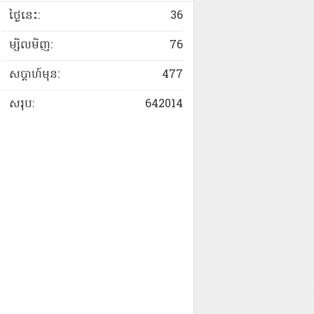
ថ្ងៃនេះ:
36
ម្សិលមិញ:
76
សប្តាហ៍មុន:
477
សរុប:
642014