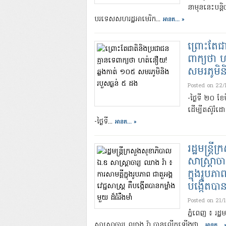
នាមុននេះបន្តិ
បរទេសសហរដ្ឋអាមេរិក...
អានត... »
ព្រោះតែជា
ពាក្យថា 
សមរភូមិន
Posted on 22
-ថ្ងៃទី ២០ ខ
ដើម្បីតស៊ូរ
-ថ្ងៃទី...
អានត... »
រដ្ឋមន្ត្
សាស្ត្រាច
ក្នុងរូបភាព
បង្កើតបានក
Posted on 21/
ភ្នំពេញ ៖ រដ្ឋ
សាស្ត្រាចារ្យ ឈាង រ៉ា បានលើកឡើងថា...
អានត... 