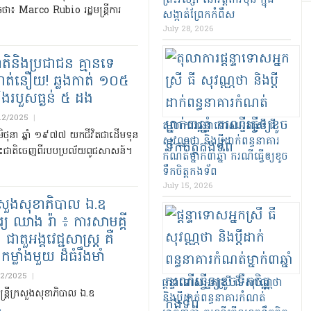
ព្រះវស្សា នៅវត្តកែវមុនី ក្នុង
ចថា៖ Marco Rubio រដ្ឋមន្ត្រីការ
សង្កាត់ព្រែកកំពឹស
July 28, 2026
តិនិងប្រជាជន គ្មានទេ
ហត់នឿយ! ឆ្លងកាត់ ១០៥
ិងរបួសធ្ងន់ ៥ ដង
/12/2025
|
តុលាការផ្តន្ទាទោសអ្នកស្រី ធី
ែមិថុនា ឆ្នាំ ១៩៧៧ យកជីវិតជាដើមទុន
សុវណ្ណថា និងប្តីដាក់ពន្ធនាគារ
ំដោះជាតិចេញពីរបបប្រល័យពូជសាសន៍។
កំណត់ម្នាក់៣ឆ្នាំ ករណីធ្វើឲ្យខូច
ទឹកចិត្តកងទ័ព
July 15, 2026
រីក្រសួងសុខាភិបាល ឯ.ឧ
ារ្យ ឈាង រ៉ា ៖ ការសាមគ្គី
 ជាតួអង្គវេជ្ជសាស្រ្ត គឺ
ម្លាំងមួយ ដ៏ធំរឹងមាំ
12/2025
|
ផ្តន្ទាទោសអ្នកស្រី ធី សុវណ្ណថា
មន្ត្រីក្រសួងសុខាភិបាល ឯ.ឧ
និងប្តីដាក់ពន្ធនាគារកំណត់
»