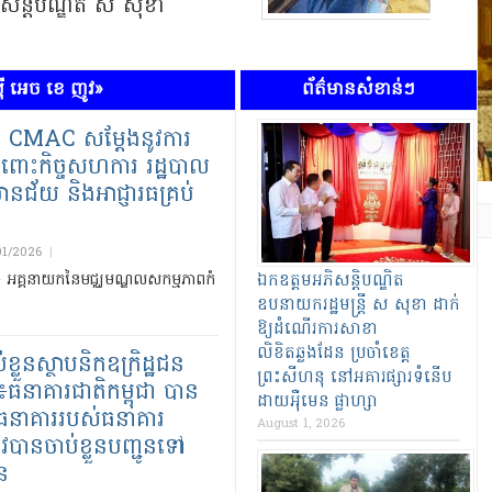
នាយកដ្ឋាន​អធិការកិច្ច​ជលផល អគ្គនាយក
ហត្ថលើ
ប្រមាញ់ និង​នេសាទ នៅ​ថ្ងៃ​ទី​២៧ ខែកក្កដា...
អានត... »
រាជរដ្ឋ
ស៊ី អេច ខេ ញូវ»
ព័ត៌មានសំខាន់ៗ
​CMAC សម្តែង​នូវ​ការ​
ំពោះ​កិច្ចសហការ​ រដ្ឋបាល​
រមានជ័យ និងអាជ្ញារធគ្រប់
01/2026
|
 អគ្គនាយក​នៃ​មជ្ឈមណ្ឌល​សកម្មភាព​កំ
ឯកឧត្ដមអភិសន្តិបណ្ឌិត
ឧបនាយករដ្ឋមន្ត្រី ស សុខា ដាក់
ឱ្យដំណើរការសាខា
លិខិតឆ្លងដែន ប្រចាំខេត្ត
្លួនស្ថាបនិក​ឧក្រិដ្ឋជន
ព្រះសីហនុ នៅអគារផ្សារទំនើប
 ៖ធនាគារជាតិកម្ពុជា បាន​
ដាយអ៉ឺមេន ផ្លាហ្សា
ាធនាគារ​របស់​ធនាគារ​
August 1, 2026
ូវ​បាន​ចាប់​ខ្លួន​បញ្ជូន​ទៅ
ន