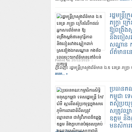
រដ្ឋមន្ត្រ
ភក្ត្រា ក្
​ឱ្យពង្រឹងស
និងចៀសវ
សណ្ឋាន 
ព័ត៌មាននៅត
Posted on 20/12/2025
|
ភ្នំពេញ៖ រដ្ឋមន្រ្តីក្រសួងព័ត៌មាន ឯ.ឧ នេត្រ ភក្ត្រ
អានត... »
ប្រធានគណៈ
កម្ពុជា ទេស
តស៊ូប្រយុទ
សត្រូវឈ្លា
ឧត្តម និង
មនសិការ