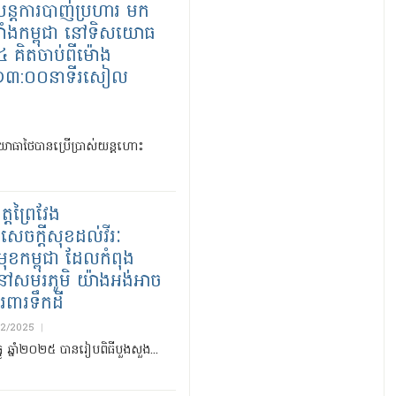
្តការបាញ់ប្រហារ មក
ាំងកម្ពុជា នៅទិសយោធ
៤ គិតចាប់ពីម៉ោង
ង ១៣:០០នាទីរសៀល
ោធាថៃបានប្រើប្រាស់យន្តហោះ
ត្តព្រៃវែង
សេចក្តីសុខដល់វីរៈ
ុខកម្ពុជា ដែលកំពុង
សមរភូមិ យ៉ាងអង់អាច
រពារទឹកដី
12/2025
|
្នូ ឆ្នាំ២០២៥ បានរៀបពិធីបួងសួង...