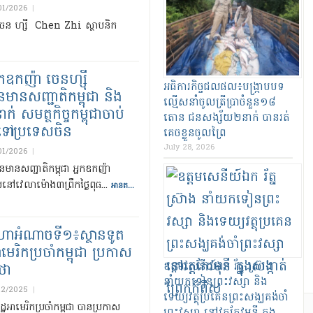
01/2026
|
ជន ចេន ហ្សី​ Chen Zhi ស្ថាបនិក​
្នកឧកញ៉ា ចេនហ្ស៊ី
អធិការកិច្ច​ជលផល៖បង្ក្រាប​បទ
មានសញ្ជាតិកម្ពុជា និង
ល្មើស​នាំ​ចូល​ត្រី​ប្រាចំនួន​១៨​
ក់ សមត្ថកិច្ចកម្ពុជាចាប់
តោន ជនសង្ស័យ​២​នាក់ បាន​រត់
ូនទៅប្រទេសចិន
គេច​ខ្លួន​ចូល​ព្រៃ
July 28, 2026
01/2026
|
នមានសញ្ជាតិកម្ពុជា អ្នកឧកញ៉ា
ហើយនៅវេលាម៉ោង៣ព្រឹកថ្ងៃពុធ...
អានត...
ហាអំណាចទី១៖ស្ថានទូត
េរិកប្រចាំកម្ពុជា ប្រកាស
ឧត្តមសេនីយ៍ឯក រ័ត្ន ស្រ៊ាង
ថា
នាំយកទៀនព្រះវស្សា និង
12/2025
|
ទេយ្យវត្ថុប្រគេនព្រះសង្ឃគង់ចាំ
ឋអាមេរិកប្រចាំកម្ពុជា បានប្រកាស