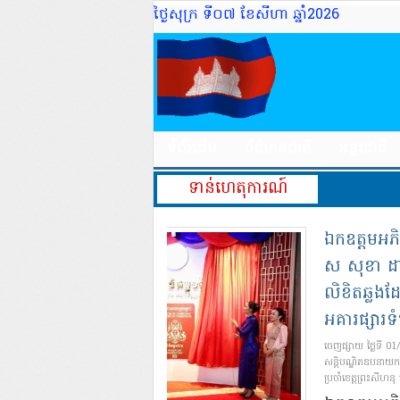
ថ្ងៃសុក្រ ទី០៧ ខែសីហា ឆ្នាំ2026
ទំព័រដើម
ព័ត៌មានជាតិ
អន្តរជាតិ
ទាន់ហេតុការណ៍
ឌិតឧបនាយករដ្ឋមន្ត្រី
ដំណើរការសាខា
ាំខេត្តព្រះសីហនុ នៅ
យអ៉ឺមេន ផ្លាហ្សា
|
Comments Off
on ឯកឧត្ដមអភិ
 សុខា ដាក់ឱ្យដំណើរការសាខាលិខិតឆ្លងដែន
ទំនើប ដាយអ៉ឺមេន ផ្លាហ្សា