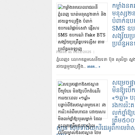
កម្លាំងន
មនុស្ស២ន
បំពាក់ឧបក
SMS ឧប
សង្ស័យប្រ
ប្រព័ន្ធ
Posted on 06/12/2025
|
ភ្នំពេញ៖ លោកឧត្តមសេនីយទោ ប៊ុន សុសិក្ខា ស្ន
រថយន្តមួយគ្រឿង...
អានត... »
សម្រេចផ្
មិនឱ្យប
«១ឆ្នាំ» 
រងការរិ
លក់ថ្នាំឱ
ត្រឹម៥០
ស្ថាន ថែមទាំងយកវីដេអូពីកាមេរ៉ាស