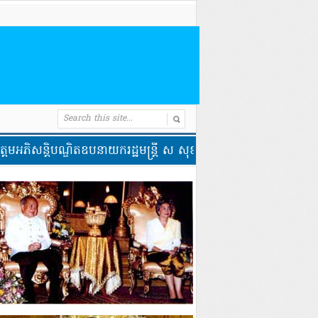
ិបណ្ឌិតឧបនាយករដ្ឋមន្ត្រី ស សុខា ដាក់ឱ្យដំណើរការសាខាលិខិតឆ្លងដែន 
ឧត្តមសេនីយ៍ឯក រ័ត្ន 
ព្រះវស្សា និងទេយ្យវត្ថុ
ចាំព្រះវស្សា នៅវត្តកែវមុន
កំពឹស
ចេញផ្សាយ ថ្ងៃទី 28/07/2026
|
Com
សេនីយ៍ឯក រ័ត្ន ស្រ៊ាង នាំយកទៀនព្រះវស្សា
ចាំព្រះវស្សា នៅវត្តកែវមុនី ក្នុងសង្កាត់ព្រែក