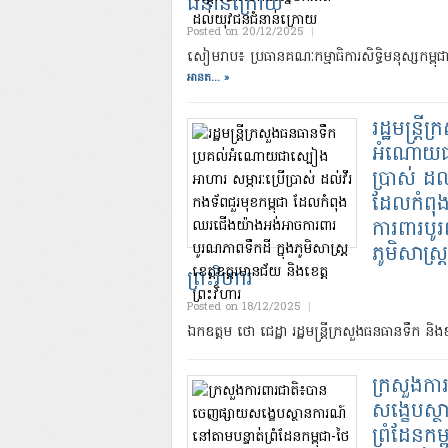
ជំនាន់ក្រោយ
Posted on 20/12/2025
|
សៀមរាប៖ ប្រធានគណៈកម្មាធិការសិទ្ធិមនុស្សកម្ពុជា 
អានត... »
រដ្ឋមន្ត្
អំណោយជាស
ប្រាស់ ដល
ដែលកំពុ
ការពារបូរ
ភូមិសាស្ត្
ព្រះវិហារ
Posted on 18/12/2025
|
ឯកឧត្តម ថោ ជេដ្ឋា រដ្ឋមន្ត្រីក្រសួងធនធានទឹក ន
ក្រសួងកា
សង្ខេបស្
ព្រំដែនកម