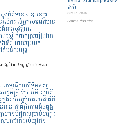
ម្នាក់៣ឆ្នាំ ករណីធ្វើឲ្យខូចទឹកចិត្ត
កងទ័ព
ីក្រសួងព័ត៌មាន ឯ.ឧ នេត្រ
July 15, 2026
រើនរំលឹកដល់អ្នក​សារព័ត៌មាន
្ដង់ដារសុវត្ថិភាព
ាងស្លៀកពាក់ស្រដៀងឯក
កង​ទ័ព ពេលចុះយក
ំបន់ប្រយុទ្ធ​
ា នៅថ្ងៃទី២០ ខែធ្នូ ឆ្នាំ២០២៥នេះ...
កម្មាធិការសិទ្ធិមនុស្ស
រដ្ឋមន្ត្រី កែវ រ៉េមី ស្មារតី
្ធក្នុងសមរភូមិការពារជាតិពី
នពាន ជាគំរូវីរភាពដ៏ឧត្តុង្គ
ក្លាហានបំផុតសម្រាប់បណ្តុះ
ស្នេហាជាតិដល់យុវជន