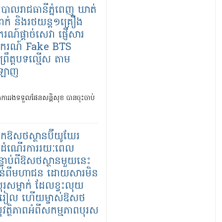
គរបាលរាជធានីភ្នំពេញ ឃាត់
ាក់ និងរថយន្ត១គ្រឿង
រណ៍ផ្តាច់សេវា ផ្ញើសារ
ករណ៍ Fake BTS
ព្រឹត្តបទល្មើស តាម
អនឡាញ
ងការរងទទួលផែនសន្តិសុខ បានចុះចាប់
អាកឱសថស្ថានប៊ីយូឃែរ
ើកដំណើរការរយៈពេល
បន្ទាប់ពីឱសថស្ថានមួយនេះ
ះគន់ពីមហាជន ដោយសារមិន
្យបុរសម្នាក់ ដែលខ្វះលុយ
០រៀល ហើយម្ចាស់ឱសថ
ុវត្ថិភាពអំពីសកម្មភាពបុរស