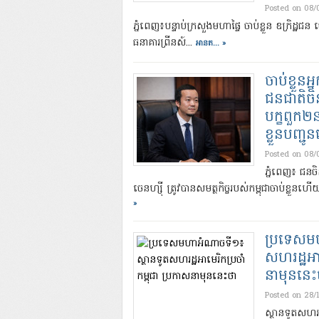
Posted on 08/
ភ្នំពេញ៖បន្ទាប់ក្រសួងមហាផ្ទៃ ចាប់​ខ្លួន ឧក្រិដ្ឋ
ធនាគារ​ព្រីនស៍...
អានត... »
ចាប់ខ្លួនអ
ជនជាតិចិន
បក្ខពួក២នា
ខ្លួនបញ្ជ
Posted on 08/
ភ្នំពេញ៖ ជនចិ
ចេនហ្ស៊ី ត្រូវបានសមត្ថកិច្ចរបស់កម្ពុជាចាប់ខ្លួន
»
ប្រទេសម
សហរដ្ឋអាម
នាមុននេះ
Posted on 28/
ស្ថានទូតសហរដ្