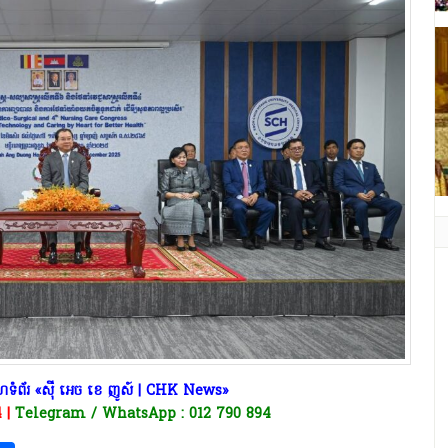
ទំព័រ «ស៊ី អេច ខេ ញូស៍ | CHK News»
4 |
Telegram / WhatsApp : 012 790 894