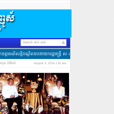
តិបណ្ឌិតឧបនាយករដ្ឋមន្ត្រី ស សុខា ដាក់ឱ្យដំណើរការសាខាលិខិតឆ្លងដែន
ំងមួយ ដ៏ធំរឹងមាំ
August 9, 2026 1:36 am