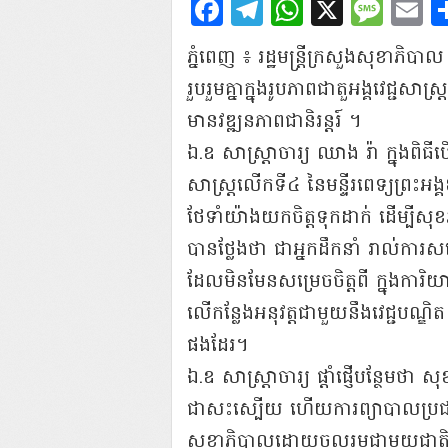
Facebook
Telegram
WhatsAp
X
Mes
E
ភ្នំពេញ ៖ រដ្ឋមន្ត្រីក្រសួងសុខាភិ
រួបរួមគ្នាក្នុងរូបភាពជាតួអង្គវេជ្ជសាស្រ
មានវឌ្ឍនភាពជានិរន្តរ៍ ។
ឯ.ឧ សាស្ត្រាចារ្យ ឈាង រ៉ា ក្នុងពិធី
សាស្ត្រលើកទី៤ នៃមន្ទីរពេទ្យព្រះអ
ថែទាំយ៉ាងយកចិត្តទុកដាក់ ដើម្បីសុខភ
បានថ្លែងថា ជាអ្នកដឹកនាំ រាល់ការសម្
ដែលមិនមែនសម្រេចចិត្តពី ក្នុងការ
លើកន្លែងអនុវត្តជាមួយនឹងវេជ្ជបណ្ឌិត
ផងដែរ។
ឯ.ឧ សាស្ត្រាចារ្យ ផ្តាំផ្ញើបន្ថែ
ជាសះស្បើយ ហើយការព្យាបាលប្រជា
សុខាភិបាលដោយចូលរួមជាមួយជាតិគា