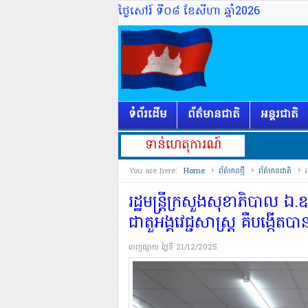
ថ្ងៃសៅរ៍ ទី០៨ ខែសីហា ឆ្នាំ2026
ទំព័រដើម
ព័ត៌មានជាតិ
អន្តរជាតិ
ទាន់ហេតុការណ៍
You are here:
Home
ព័ត៌មានថ្មី
ព័ត៌មានជាតិ
រ
រដ្ឋមន្ត្រីក្រសួងសុខាភិបាល ឯ.
ជាតួអង្គវេជ្ជសាស្រ្ត គឺបង្កើតបា
ចេញផ្សាយ​
ថ្ងៃទី 21/12/2025