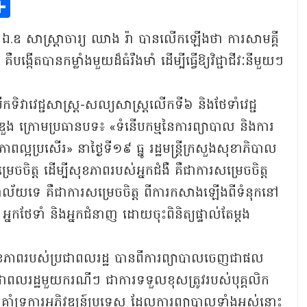
p
sage
mail
Share
បាល ឯ.ឧ សាស្ត្រាចារ្យ ឈាង រ៉ា បានលើកឡើងថា ការសាមគ្គី
្ត គឺបង្កើតបានកម្លាំងមួយដ៏ធំរឹងមាំ ដើម្បីធ្វើឱ្យវិជ្ជាជីវៈនីមួយៗ
បើកទិវាវេជ្ជសាស្ត្រ-សល្យសាស្ត្រលើកទី៦ និងថែទាំវេជ្ជ
ង្គឌួង ក្រោមប្រធានបទ៖ «ទំនើបកម្មនៃការព្យាបាល និងការ
ាពល្អប្រសើរ» នាថ្ងៃទី១៩ ធ្នូ រដ្ឋមន្ត្រីក្រសួងសុខាភិបាល
រេចចិត្ត ដើម្បីសុខភាពរបស់អ្នកជំងឺ គឺជាការសម្រេចចិត្ត
ិយាល័យទេ គឺជាការសម្រេចចិត្ត ពីការកសាងឡើងពីទំនុកនៅ
 អ្នកថែទាំ និងអ្នកជំនាញ ដោយចុះពិនិត្យផ្ទាល់តែម្តង
មថា សុខភាពរបស់ប្រជាពលរដ្ឋ បានពីការព្យាបាលចេញជាផល
ពលរដ្ឋមួយករណីៗ ជាការទទួលខុសត្រូវរបស់បុគ្គលិក
ំទ្រការអភិវឌ្ឍន៍ប្រទេស ដែលការព្យាបាលទាំងអស់នោះ