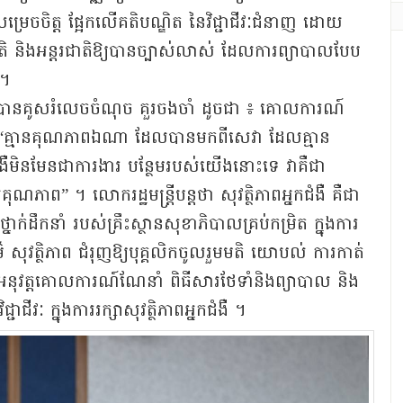
ារសម្រេចចិត្ត ផ្អែកលើគតិបណ្ឌិត នៃវិជ្ជាជីវៈជំនាញ ដោយ
ជាតិ និងអន្តរជាតិឱ្យបានច្បាស់លាស់ ដែលការព្យាបាលបែប
ដ។
ង រ៉ា បានគូសរំលេចចំណុច គួរចងចាំ ដូចជា ៖ គោលការណ៍
ា “គ្មានគុណភាពឯណា ដែលបានមកពីសេវា ដែលគ្មាន
កជំងឺមិនមែនជាការងារ បន្ថែមរបស់យើងនោះទេ វាគឺជា
ុណភាព” ។ លោករដ្ឋមន្រ្តីបន្តថា សុវត្ថិភាពអ្នកជំងឺ គឺជា
្នាក់ដឹកនាំ របស់គ្រឹះស្ថានសុខាភិបាលគ្រប់កម្រិត ក្នុងការ
៌ សុវត្ថិភាព ជំរុញឱ្យបុគ្គលិកចូលរួមមតិ យោបល់ ការកាត់
រអនុវត្តគោលការណ៍ណែនាំ ពិធីសារថែទាំនិងព្យាបាល និង
ាជីវៈ ក្នុងការរក្សាសុវត្ថិភាពអ្នកជំងឺ ។