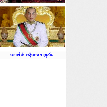
គេហទំព័រ «ស៊ីអេចខេ ញូស៍»