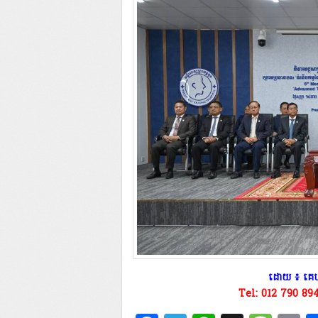
​ដោយ ៖ គេហ
Tel: 012 790 89