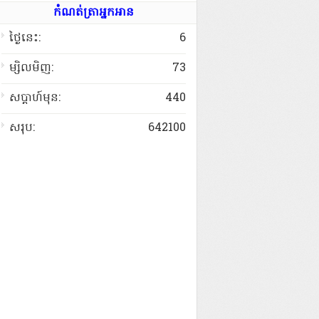
កំណត់ត្រាអ្នកអាន
ថ្ងៃនេះ:
6
ម្សិលមិញ:
73
សប្តាហ៍មុន:
440
សរុប:
642100