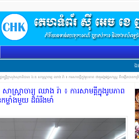
ឯកឧត្ដមអភិសន្
ដ្ឋមន្ត្រីក្រសួងសុខាភិបាល ឯ.ឧ សាស្ត្រាចារ្យ ឈាង រ៉ា ៖ ការសាមគ្គីក្នុងរូបភាព ជាតួអង្គវេជ្ជសាស្រ្ត គឺបង្កើតបានកម្លា
ឧ សាស្ត្រាចារ្យ ឈាង រ៉ា ៖ ការសាមគ្គីក្នុងរូបភាព
នកម្លាំងមួយ ដ៏ធំរឹងមាំ