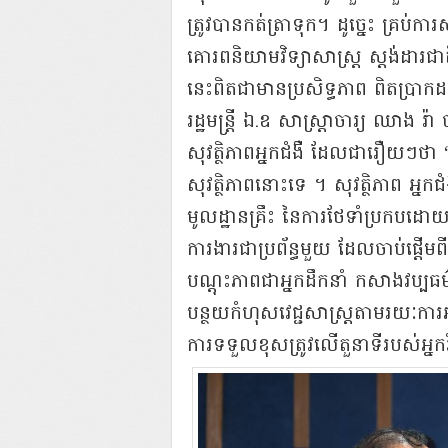
ត្រូវបានកត់ត្រាទុក។ ដូច្នេះ គ្រប់ក
គោរពនិយាមវិទ្យាសាស្រ្ត ស្តង់ដារ
នេះពិតជាមានប្រសិទ្ធភាព ពិតប្រាក
រដ្ឋមន្រ្តី ឯ.ឧ សាស្ត្រាចារ្យ ឈា
សុវត្ថិភាពអ្នកជំងឺ ដែលជារឿយៗថ
សុវត្ថិភាពនោះទេ ។ សុវត្ថិភាព អ្ន
មូលដ្ឋានគ្រឹះ នៃការថែទាំប្រកបដោយគ
ការងារជាប្រព័ន្ធមួយ ដែលចាប់ផ្តើមពីថ
បណ្តុះភាពជាអ្នកដឹកនាំ កសាងវប្បធម
បន្ថយកំហុសវេជ្ជសាស្ត្រតាមរយៈកា
ការទទួលខុសត្រូវលើតួនាទីរបស់អ្នកវិជ្ជ