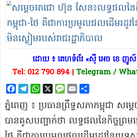
​ដោយ ៖ គេហទំព័រ «ស៊ី អេច ខេ ញូ
Tel: 012 790 894 |
Telegram / What
Facebook
Telegram
WhatsApp
X
Message
Email
Share
ភ្នំពេញ ៖ ប្រធាន​ព្រឹទ្ធសភា​កម្ពុជា សម
បាន​គូសបញ្ជាក់​ថា​ លទ្ធផល​នៃ​កិច្ចព្រមព្
ថៃ គឺជា​ការ​ប្រមូល​ផល​ដើមរដូវ​នៃ​យុទ្ធសាស