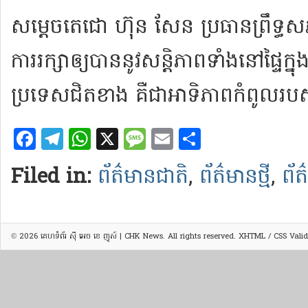
សម្តេច​តេ​ជោ ហ៊ុន សែន ប្រធាន​ព្រឹទ្
ការ​រក្សា​ឲ្យ​បាន​នូវ​សន្តិភាព​ទាំង​នៅ​ផ្ទៃក
ប្រទេស​ជិតខាង គឺជា​អាទិភាព​កំពូល​រ
Facebook
Telegram
WhatsApp
X
Message
Email
Share
Filed in:
ព័ត៌មានជាតិ
,
ព័ត៌មានថ្មី
,
ព័ត
© 2026
គេហទំព័រ ស៊ី អេច ខេ ញូស៍ | CHK News
. All rights reserved.
XHTML
/
CSS
Valid