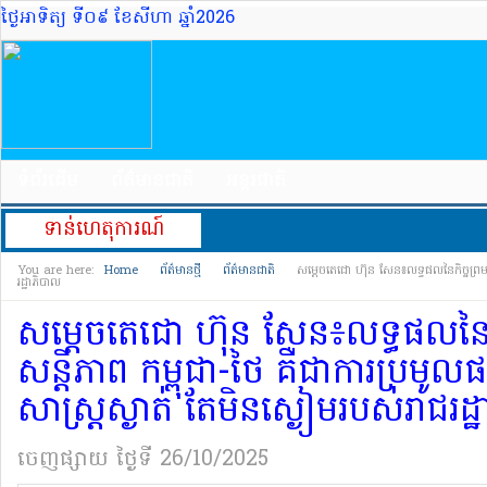
ថ្ងៃអាទិត្យ ទី០៩ ខែសីហា ឆ្នាំ2026
ទំព័រដើម
ព័ត៌មានជាតិ
អន្តរជាតិ
ទាន់ហេតុការណ៍
You are here:
Home
ព័ត៌មានថ្មី
ព័ត៌មានជាតិ
សម្តេច​តេ​ជោ ហ៊ុន សែន៖លទ្ធផល​នៃ​កិច្ចព្រមព្រៀ
រដ្ឋាភិបាល
សម្តេច​តេ​ជោ ហ៊ុន សែន៖លទ្ធផល​នៃ​កិ
សន្តិភាព កម្ពុជា​-​ថៃ គឺជា​ការ​ប្រមូល​
សាស្ត្រ​ស្ងាត់ តែ​មិន​ស្ងៀម​របស់​រាជរដ
ចេញផ្សាយ​
ថ្ងៃទី 26/10/2025