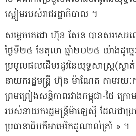
ស្ងៀម​របស់​រាជរដ្ឋាភិបាល ។
សម្តេច​តេ​ជោ ហ៊ុន សែន បាន​សរសេរ​ល
ថ្ងៃ​ទី​២៥ ខែតុលា ឆ្នាំ​២០២៥ យ៉ាង​ដូច្នេះ​
ប្រមូល​ផល​ដើមរដូវ​នៃ​យុទ្ធសាស្ត្រ​(​ស្ងាត
នាយក​រដ្ឋមន្ត្រី ហ៊ុន ម៉ា​ណែ​ត តាម​រយៈ​ក
ព្រមព្រៀង​សន្តិភាព​រវាង​កម្ពុជា​-​ថៃ ក្រោ
របស់​នាយក​រដ្ឋមន្ត្រី​ម៉ា​ឡេ​ស៊ី ដែល​ជា​ប្
ប្រធានាធិបតី​អា​មេ​រិ​ក​ដូ​ណា​ល់​ត្រាំ » ។