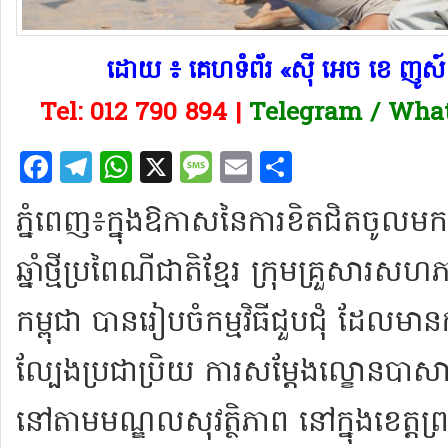
​ដោយ ៖ គេហទំព័រ «ស៊ី អេច ខេ ញូ
Tel: 012 790 894 |
Telegram / What
Facebook
Telegram
WhatsApp
X
Message
Email
Share
ភ្នំពេញ៖ក្នុងឱកាសនៃការខិតជិតចូលមក
ឆ្នាំថ្មីប្រពៃណីជាតិខ្មែរ ក្រុមគ្រួសា
កម្ពុជា បានរៀបចំកម្មវិធីជួបជុំ ដែលមានការ
ល្បែងប្រជាប្រិយ ការសម្តែងល្ខោនបាសា
នៅតាមមណ្ឌលសុវត្ថិភាព នៅក្នុងខេត្តព