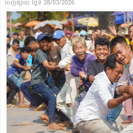
ចេញផ្សាយ​
ថ្ងៃទី 28/03/2026