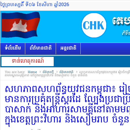
ថ្ងៃព្រហស្បតិ៍័ ទី០៦ ខែសីហា ឆ្នាំ2026
ទំព័រដើម
ព័ត៌មានជាតិ
អន្តរជាតិ
ទាន់ហេតុការណ៍
You are here:
Home
ព័ត៌មានថ្មី
ព័ត៌មានជាតិ
សហភាពសហព័ន្ធយុវជនកម្ពុជា៖ រៀបចំកម្មវិធី
តាមមណ្ឌលសុវត្ថិភាព នៅក្នុងខេត្តព្រះវិហារ និងសៀមរាប ចំនួន ៣ទីតាំង
សហភាពសហព័ន្ធយុវជនកម្ពុជា៖ រៀបចំ
មានការប្រគុំតន្រ្តីស្គរដៃ ល្បែងប្រជា
បាសាក់ និងអាហារសាមគ្គីនៅតាមមណ
ក្នុងខេត្តព្រះវិហារ និងសៀមរាប ចំនួ