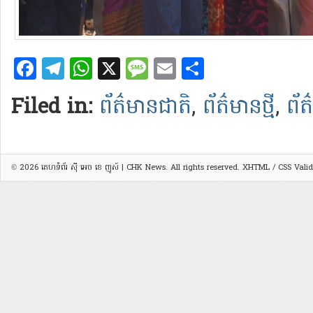
Facebook
Telegram
WhatsApp
X
Message
Email
Share
Filed in:
ព័ត៌មានជាតិ
,
ព័ត៌មានថ្មី
,
ព័ត
© 2026
គេហទំព័រ ស៊ី អេច ខេ ញូស៍ | CHK News
. All rights reserved.
XHTML
/
CSS
Valid