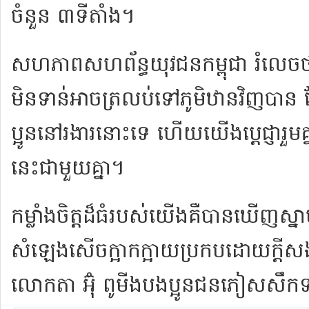
ចំនួន ៣ទីតាំង។
សហភាពសហព័ន្ធយុវជនកម្ពុជា រំលេចថ
មិនទាន់អាចត្រលប់ទៅភូមិឋានវិញបាន
ប្អូននៅរងារនោះទេ ហើយយើងប្តេជ្ញារួមគ្
នេះជាមួយគ្នា។
កម្លាំងចិត្តដ៏ធំរបស់យើងគឺបានឃើញស្
សំឡេងសើចក្អាកក្អាយប្រកបដោយក្ត
លោកតា អ៊ុំ ពូមីងបងប្អូនជនភៀសសឹក