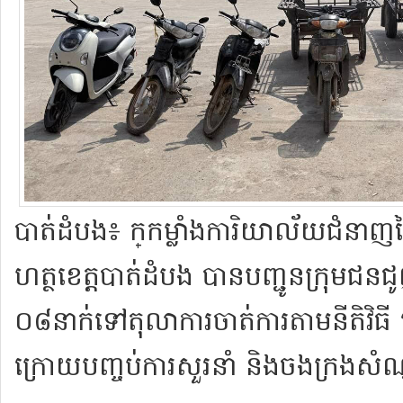
បាត់ដំបង​៖ ក្​កម្លាំង​ការិយាល័យ​ជំនាញ​
ហត្ថ​ខេត្ត​បាត់ដំបង បានបញ្ជូនក្រុម​ជន​ជ
០៨​នាក់ទៅ​តុលាការ​ចាត់ការ​តាម​នីតិវិធី នៅ
ក្រោយ​​បញ្ចប់​ការ​សួរនាំ និង​ចងក្រង​ស