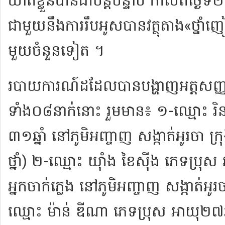
ឃាត់ខ្លួន​បានជា​បន្តបន្ទាប់ កាលពី​ថ្ងៃ​ទ
ជាមួយនឹង​ការ​រឹបអូស​បាន​វត្ថុ​តាង​«​ថ្នាំ​ញៀន​
មួយ​ចំនួន​ទៀត ។
របាយការណ៍​ដដែល​បាន​បង្ហាញ​អត្តសញ្ញ
ទាំង​០៨​នាក់​នោះ រួម​មាន​៖ ១-​ឈ្មោះ រិ​ន
៣១​ឆ្នាំ នៅ​ភូមិ​អញ្ចាញ សង្កាត់​អូរ​ចា ក្រ
ថ្នាំ​) ២-​ឈ្មោះ យ៉ាំ​ង ខៃ​ស៊ី​ង ភេទ​ប្រុស
អ្នក​ចាក់​ភ្លេង នៅ​ភូមិ​អញ្ចាញ សង្កាត់​អូរ​ចា
ឈ្មោះ ម៉ា​ន់ ឌី​ណា ភេទ​ប្រុស អាយុ​២៧​ឆ