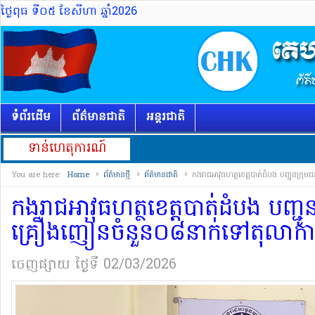
ថ្ងៃពុធ ទី០៥ ខែសីហា ឆ្នាំ2026
ទំព័រដើម
ព័ត៌មានជាតិ
អន្តរជាតិ
ទាន់ហេតុការណ៍
You are here:
Home
ព័ត៌មានថ្មី
ព័ត៌មានជាតិ
កងរាជអាវុធហត្ថ​ខេត្ត​បាត់ដំបង បញ្ជូន​ក្រុម​
កងរាជអាវុធហត្ថ​ខេត្ត​បាត់ដំបង បញ្ជូន​ក
គ្រឿងញៀន​ចំនួន​០៨​នាក់ទៅ​តុលាការ
ចេញផ្សាយ​
ថ្ងៃទី 02/03/2026