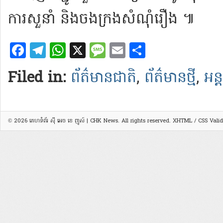
ការ​សួ​នាំ និង​ចងក្រង​សំណុំរឿង ៕
Facebook
Telegram
WhatsApp
X
Message
Email
Share
Filed in:
ព័ត៌មានជាតិ
,
ព័ត៌មានថ្មី
,
អន្
© 2026
គេហទំព័រ ស៊ី អេច ខេ ញូស៍ | CHK News
. All rights reserved.
XHTML
/
CSS
Valid