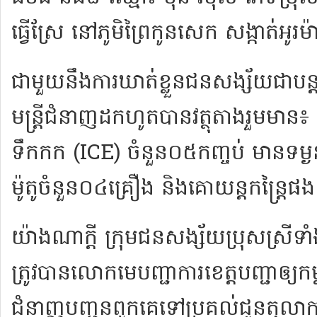
ធ្វើស្រែ នៅ​ភូមិ​ព្រៃ​កូន​សេក សង្កាត់​អូរ​ម
ជាមួយនឹង​ការ​ឃាត់ខ្លួន​ជនសង្ស័យ​ជា​បន្តប
មន្ត្រី​ជំនាញ​ដកហូត​បាន​វត្ថុ​តាង​រួម​មាន
ទឹកកក (ICE) ចំនួន​០៥​កញ្ចប់ មាន​ទម្ងន
ម៉ូតូ​ចំនួន​០៤​គ្រឿង និង​គោ​យន្ត​កន្ត្រៃ​ផ
យ៉ាងណា​ក្ដី ក្រុម​ជនសង្ស័យ​ប្រុស​ស្រី​ទាំង
ត្រូវ​បាន​លោក​មេបញ្ជាការ​ខេត្ត​បញ្ជា​ឲ្យ​ក
ជំនាញ​បញ្ជូន​ពួក​គេ​ទៅ​ប្រគល់​ជូន​តុល