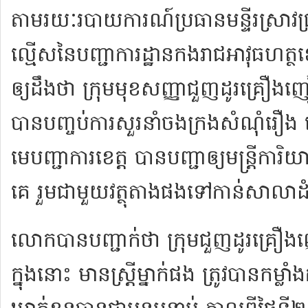
តាម​រយៈ​របាយការណ៍​ប្រធាន​មន្ទីរ​ស្រាវជ្រ
ល្មើស​នៃ​បញ្ជាការដ្ឋាន​កងរាជអាវុធហត្ថ
ឲ្យ​ដឹង​ថា ក្រុម​មុខសញ្ញា​ជួញដូរ​គ្រឿងញ
បាន​បញ្ចប់​ការ​សួរនាំ​ចងក្រង​សំណុំ
មេបញ្ជាការ​ខេត្ត បាន​បញ្ជា​ឲ្យ​មន្ត្រី​ការ
គេ រួម​ជាមួយ​វត្ថុ​តាង​ផង​ទៅ​កាន់​សាលា
លោក​បាន​បញ្ជាក់​ថា ក្រុម​ជួញដូរ​គ្រឿង
ក្នុង​នោះ មាន​ស្ត្រី​ម្នាក់​ផង ត្រូវ​បាន​កម្