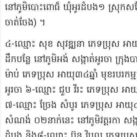
នៅ​ភូមិ​បោះ​ពោ​ធ៏ ឃុំ​អូរ​ដំបង​១ ស្រុក​សង្
ចាត់ចែង​) ។
៤-​ឈ្មោះ សុខ សុ​វ​ឌ្ឍ​នា ភេទ​ប្រុស អាយុ​
ដឹក​បន្លែ នៅ​ភូមិ​អង់ សង្កាត់​អូរ​ចា ក្រុ
ម៉ា​ប់ ភេទ​ប្រុស អាយុ​៣៤​ឆ្នាំ មុខរបរ​កម្ម
អូរ​ចា ៦-​ឈ្មោះ ជួប វី​រះ ភេទ​ប្រុស អាយុ​
៧-​ឈ្មោះ ច្រែង សំបូរ ភេទ​ប្រុស អាយុ​៤
សំណង់ ០២​នាក់​នេះ នៅ​ភូមិ​វត្ត​រកា សង្កាត់
ដំបង និង​៨-​ឈ្មោះ ប៊ុ​ន វិបុល ភេទ​ប្រុស