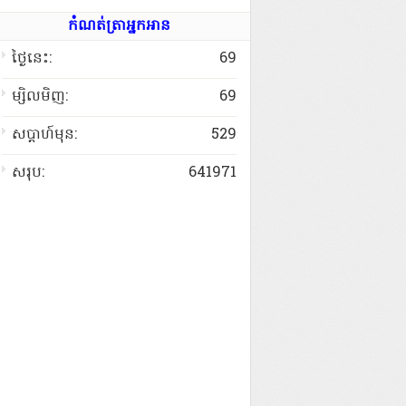
កំណត់ត្រាអ្នកអាន
ថ្ងៃនេះ:
69
ម្សិលមិញ:
69
សប្តាហ៍មុន:
529
សរុប:
641971