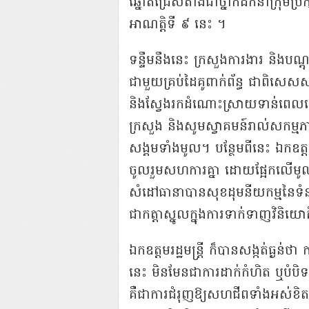
ឆ្នោត​ជ្រើសតាំង​ជា​ថ្នាក់ដឹកនាំ​ក្រុមប
អាណ​តិ្ត​ទី​ ៩​ នេះ ​។
ទន្ទឹម​នឹង​នេះ ក្រសួង​ការងារ និង​បណ្តុ
ជាមួយ​គ្រប់​ដៃគូ​ពាក់ព័ន្ធ ជា​ពិសេ
និង​ស្វែងរក​ដំណោះស្រាយ​ទាន់​ពេលវេល
ក្រសួង និង​សូម​ស្វាគមន៍​រាល់​សកម្មភាព
សង្គម​ទាំងមូល​។ បន្ថែម​ពី​នេះ ឯកឧត្តម​
ចូលរួម​សហការ​គ្នា ដោយ​ផ្អែក​លើ​មូលដ្
សំដៅ​ធានា​បាន​សុខដុម​នី​យ​កម្ម​នៃ​ទំនា
ជា​កត្តា​ស្នូល​ក្នុង​ការ​ទាក់ទាញ​វិនិយោ
ឯកឧត្តម​រដ្ឋមន្ត្រី ក៏​បាន​សង្កត់ធ្ងន់​
នេះ មិនមែន​ជា​ការ​ដាក់​កំហិត ឬ​បំបិ
គឺជា​ការ​ជំរុញ​ឱ្យ​សហជីព​ទាំងអស់​ខិតខំ​ធ