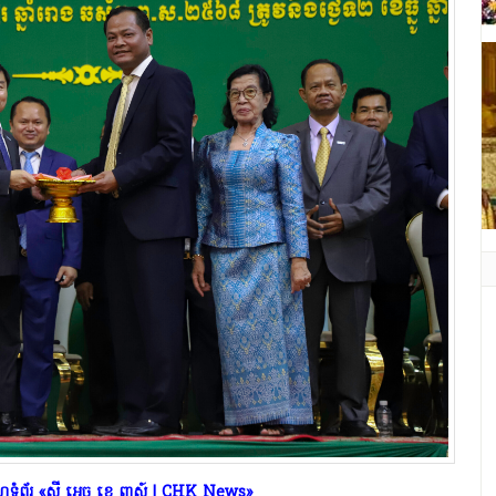
ទំព័រ «ស៊ី អេច ខេ ញូស៍ | CHK News»