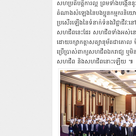
សហប្រតិបត្តិការ​ល្អ ព្រមទាំង​បង្កើន
តំណាង​សំឡេង​នៃ​បងប្អូន​កម្មករនិយោជិត
ប្រសើរ​ឡើង​នៃ​ទំនាក់ទំនង​វិជ្ជាជីវៈ​នៅ​កម្
សហជីព​នេះ​ដែរ សហជីព​ទាំងអស់​នៅ​កម្ពុជ
ដោយ​រក្សា​កត្តា​សត្យា​នុ​ម័ត​ជា​គោល ម
ប្រើប្រាស់​ពាក្យ​សហជីព​ឯករាជ្យ ឬ​មិន​
សហជីព និង​សហជីព​នោះ​ឡើយ ​៕