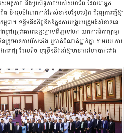
​នូវ​សមត្ថភាព និង​ប្រសិទ្ធភាព​របស់​សហជីព ដែល​ជា​អ្នក
 និង​រួមចំណែក​កាន់តែ​សំខាន់​បន្ថែម​ទៀត ជំរុញ​ការ​ធ្វើ​ឱ្យ​
ពុជា​។ ទន្ទឹម​នឹង​កិច្ច​ខិតខំ​ក្នុង​ការ​បង្រួបបង្រួម​ដ៏​សំខាន់​នៃ​
ា​ត្រូវ​គោរព​ឆន្ទៈ​គ្នា​ទៅ​វិញ​ទៅ​មក យក​ការ​ពិភាក្សា​គ្នា​
ិន​ត្រូវ​មានការ​រើសអើង ឬ​ចាត់​ចំណាត់ថ្នាក់​គ្នា តាម​រយៈ​ការ​
ឯករាជ្យ ដែល​តិច ឬ​ច្រើន​នឹង​នាំ​ឱ្យ​មានការ​បែកបាក់​រវាង​