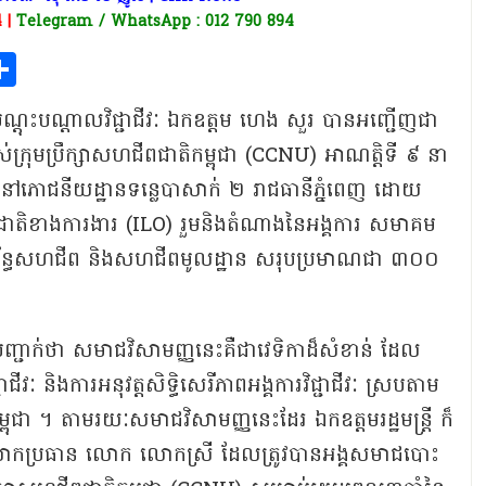
4 |
Telegram / WhatsApp : 012 790 894
p
sage
mail
Share
និង​បណ្តុះបណ្តាល​វិជ្ជាជីវៈ ឯកឧត្តម ហេង សួរ បាន​អញ្ជើញ​ជា​
បស់​ក្រុមប្រឹក្សា​សហជីព​ជាតិ​កម្ពុជា (CCNU) អាណត្តិ​ទី​ ៩ នា​
០២៤ នៅ​ភោជនីយដ្ឋាន​ទន្លេបាសាក់ ​២ រាជធានី​ភ្នំពេញ ដោយ​
រជាតិ​ខាង​ការងារ (ILO) រួម​និង​តំណាង​នៃ​អង្គការ សមាគម​
សហជីព និង​សហជីព​មូលដ្ឋាន សរុប​ប្រមាណ​ជា​ ៣០០​
​បញ្ជាក់​ថា សមាជ​វិសាមញ្ញ​នេះ​គឺជា​វេទិកា​ដ៏​សំខាន់ ដែល​
ាជីវៈ និង​ការ​អនុវត្ត​សិទ្ធិ​សេរីភាព​អង្គការ​វិជ្ជាជីវៈ ស្រប​តាម​
កម្ពុជា​ ។ តាម​រយៈ​សមាជ​វិសាមញ្ញ​នេះ​ដែរ ឯកឧត្តម​រដ្ឋមន្ត្រី ក៏​
ោក​ប្រធាន លោក លោកស្រី ដែល​ត្រូវ​បាន​អង្គ​សមាជ​បោះ​