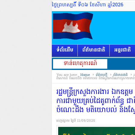
ថ្ងៃព្រហស្បតិ៍័ ទី០៦ ខែសីហា ឆ្នាំ2026
ទំព័រដើម
ព័ត៌មានជាតិ
អន្តរជាតិ
ទាន់ហេតុការណ៍
You are here:
Home
ព័ត៌មានថ្មី
ព័ត៌មានជាតិ
រ
ពិសោធន៍ ចំណេះដឹង មតិយោបល់ និង​ស្វែងរក​ដំណោះស្រាយ​ទាន់
រដ្ឋមន្ត្រីក្រសួង​ការងារ ឯកឧត្ត
ការ​ជាមួយ​គ្រប់​ដៃគូ​ពាក់ព័ន្ធ 
ចំណេះដឹង មតិយោបល់ និង​ស្
ចេញផ្សាយ​
ថ្ងៃទី 11/09/2025