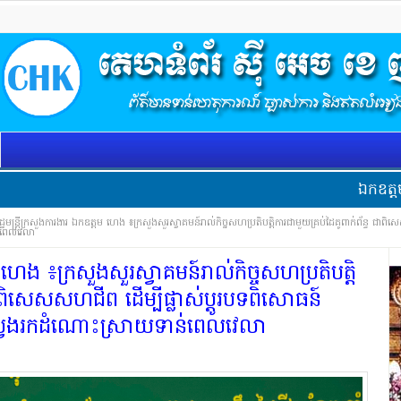
ឯកឧត្ដមអភិសន្តិប
ដ្ឋមន្ត្រីក្រសួង​ការងារ ឯកឧត្តម ហេង ៖ក្រសួងសួរ​ស្វាគមន៍​រាល់​កិច្ច​សហប្រតិបត្តិការ​ជាមួយ​គ្រប់​ដៃគូ​ពាក់ព័ន្ធ ជា​ពិសេស
​ពេលវេលា
ម ហេង ៖ក្រសួងសួរ​ស្វាគមន៍​រាល់​កិច្ច​សហប្រតិបត្តិ
ជា​ពិសេស​សហជីព ដើម្បី​ផ្លាស់​ប្តូរ​បទ​ពិសោធន៍
វែងរក​ដំណោះស្រាយ​ទាន់​ពេលវេលា