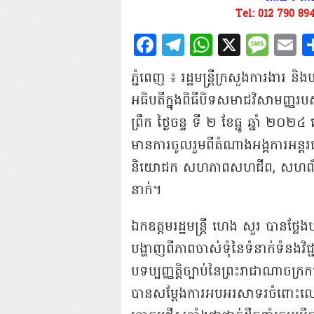
Tel: 012 790 89
Facebook
Telegram
WhatsAp
X
Mes
E
ភ្នំពេញ​ ៖ រដ្ឋមន្ត្រីក្រសួង​ការងារ 
អធិបតី​ក្នុង​ពិធី​បិទ​សមាជ​វិសាមញ្ញ​រ
ព្រឹក ថ្ងៃ​ចន្ទ ទី​ ២ ខែធ្នូ ឆ្នាំ ២
មានការ​ចូលរួម​ពី​តំណាង​អង្គការ​អន្ត
និយោជក សហភាព​សហជីព​, សហព័ន្ធ​
នាក់​។ ​
ឯកឧត្តមរដ្ឋមន្ត្រី ហេង សួរ បាន​ថ្លែង
បង្ហាញ​ពី​ភាព​ចាស់ទុំ​នៃ​ទំនាក់ទំនង​វិជ្ជ
បទ​ប្បញ្ញត្តិ​ច្បាប់​នៃ​ព្រះរាជាណាចក្រ​
បាន​សម្តែង​ការ​អបអរសាទរ​ចំពោះ​ល