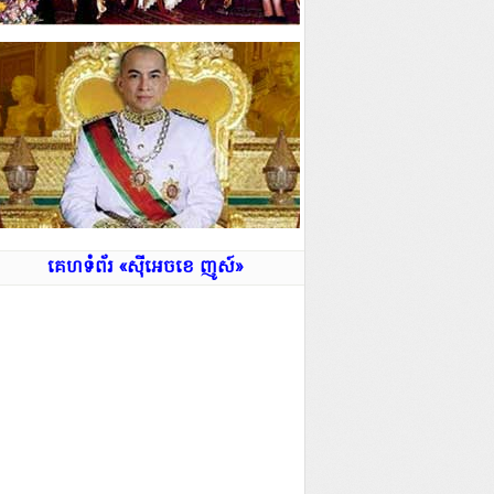
គេហទំព័រ «ស៊ីអេចខេ ញូស៍»