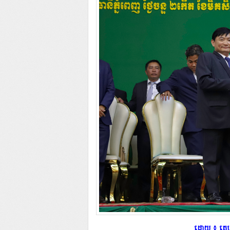
​ដោយ ៖ គេហ