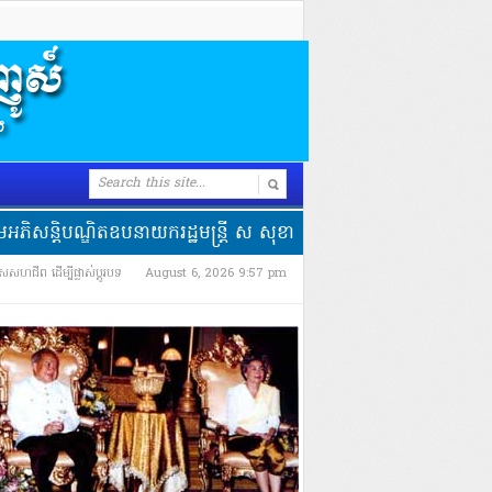
ណ្ឌិតឧបនាយករដ្ឋមន្ត្រី ស សុខា ដាក់ឱ្យដំណើរការសាខាលិខិតឆ្លងដែន ប្
​សហជីព ដើម្បី​ផ្លាស់​ប្តូរ​បទ​
August 6, 2026 9:57 pm