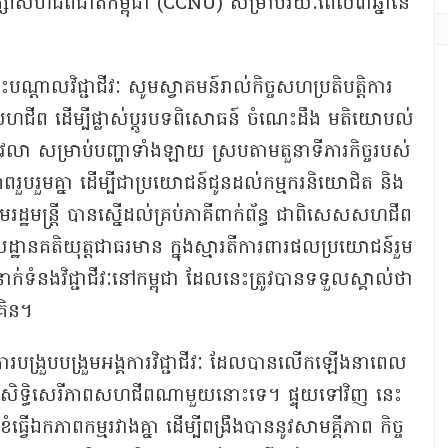
្រឹក្សា​សហជីព​ជាតិ​កម្ពុជា (CCNU) សម្រាប់​រយៈពេល​៣​ឆ្នាំ​នៃ​
ះបណ្តាល​វិជ្ជាជីវៈ សូម​ស្វាគមន៍​រាល់​កិច្ច​សហប្រតិបត្តិការ​
ស​សហជីព ដើម្បី​ផ្លាស់​ប្តូរ​បទ​ពិសោធន៍ ចំណេះដឹង មតិយោបល់
ា សម្រាប់​បញ្ហា​ទាំងឡាយ ស្រប​តាម​តួនាទី​ភារកិច្ច​របស់​
​រួបរួម​គ្នា ដើម្បី​ជា​ប្រយោជន៍​ជូន​ដល់​កម្មករនិយោជិត និង​
រដ្ឋមន្ត្រី បាន​ស្នើ​ដល់​គ្រប់​ភាគី​ពាក់ព័ន្ធ ជា​ពិសេស​សហជីព
ឋាន​គតិ​យុ​ត្ត​ជា​ធរមាន ក្នុង​ស្មារតី​ការពារ​ផលប្រយោជន៍​រួម
ក់ទំនង​វិជ្ជាជីវៈ​នៅ​កម្ពុជា ដែល​នេះ​ត្រូវ​បាន​ទទួលស្គាល់​ថា​
គិន​។
ថា ការ​បង្រួបបង្រួម​អង្គការ​វិជ្ជាជីវៈ ដែល​បាន​លើក​ឡើង​នា​ពេល​
ទ​សិទ្ធិ​សេរីភាព​សហជីព​ណាមួយ​នោះ​ទេ​។ ផ្ទុយ​ទៅ​វិញ នេះ​
្វើ​ឯកភាព​កម្ម​រវាង​គ្នា ដើម្បី​ពង្រឹង​បាន​នូវ​សាមគ្គីភាព កិច្ច​